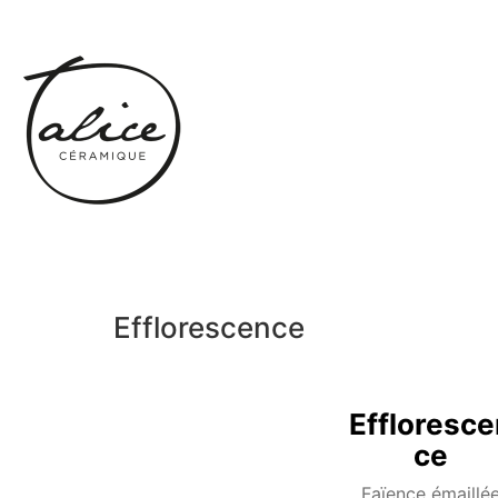
Efflorescence
Effloresce
ce
Faïence émaillé