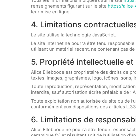
Tous les informations indiquées sur le site
https:
renseignements figurant sur le site
https://alice
leur mise en ligne.
4. Limitations contractuell
Le site utilise la technologie JavaScript.
Le site Internet ne pourra être tenu responsable d
utilisant un matériel récent, ne contenant pas d
5. Propriété intellectuelle e
Alice Elleboode est propriétaire des droits de pr
textes, images, graphismes, logo, icônes, sons, lo
Toute reproduction, représentation, modification,
interdite, sauf autorisation écrite préalable de : 
Toute exploitation non autorisée du site ou de l
conformément aux dispositions des articles L.335
6. Limitations de responsabil
Alice Elleboode ne pourra être tenue responsable 
ceramique.fr/, et résultant soit de l’utilisation d