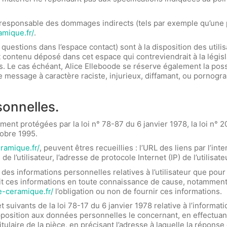
 responsable des dommages indirects (tels par exemple qu’une
amique.fr/
.
questions dans l’espace contact) sont à la disposition des utilis
contenu déposé dans cet espace qui contreviendrait à la législa
s. Le cas échéant, Alice Elleboode se réserve également la possi
e message à caractère raciste, injurieux, diffamant, ou pornograp
sonnelles.
nt protégées par la loi n° 78-87 du 6 janvier 1978, la loi n° 20
tobre 1995.
eramique.fr/
, peuvent êtres recueillies : l’URL des liens par l’int
de l’utilisateur, l’adresse de protocole Internet (IP) de l’utilisate
 des informations personnelles relatives à l’utilisateur que pou
rnit ces informations en toute connaissance de cause, notamment 
ce-ceramique.fr/
l’obligation ou non de fournir ces informations.
uivants de la loi 78-17 du 6 janvier 1978 relative à l’informatiqu
d’opposition aux données personnelles le concernant, en effect
itulaire de la pièce, en précisant l’adresse à laquelle la réponse