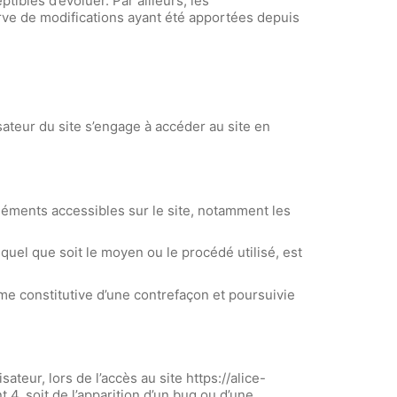
ptibles d’évoluer. Par ailleurs, les
rve de modifications ayant été apportées depuis
isateur du site s’engage à accéder au site en
 éléments accessibles sur le site, notamment les
quel que soit le moyen ou le procédé utilisé, est
me constitutive d’une contrefaçon et poursuivie
teur, lors de l’accès au site https://alice-
t 4, soit de l’apparition d’un bug ou d’une