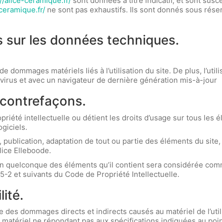
//alice-ceramique.fr/
sont données à titre indicatif, et sont susce
-ceramique.fr/
ne sont pas exhaustifs. Ils sont donnés sous rése
es sur les données techniques.
e dommages matériels liés à l’utilisation du site. De plus, l’util
e virus et avec un navigateur de dernière génération mis-à-jour
t contrefaçons.
opriété intellectuelle ou détient les droits d’usage sur tous les
giciels.
 publication, adaptation de tout ou partie des éléments du site, 
Alice Elleboode.
’un quelconque des éléments qu’il contient sera considérée com
-2 et suivants du Code de Propriété Intellectuelle.
ité.
des dommages directs et indirects causés au matériel de l’utilisa
’un matériel ne répondant pas aux spécifications indiquées au poin