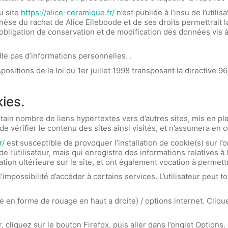
u site
https://alice-ceramique.fr/
n’est publiée à l’insu de l’util
èse du rachat de Alice Elleboode et de ses droits permettrait l
bligation de conservation et de modification des données vis à v
ille pas d’informations personnelles. .
itions de la loi du 1er juillet 1998 transposant la directive 96
ies.
tain nombre de liens hypertextes vers d’autres sites, mis en pla
 de vérifier le contenu des sites ainsi visités, et n’assumera en
r/
est susceptible de provoquer l’installation de cookie(s) sur l’or
 de l’utilisateur, mais qui enregistre des informations relatives à
gation ultérieure sur le site, et ont également vocation à perme
 l’impossibilité d’accéder à certains services. L’utilisateur peut
e en forme de rouage en haut a droite) / options internet. Cliqu
 cliquez sur le bouton Firefox, puis aller dans l’onglet Options. 